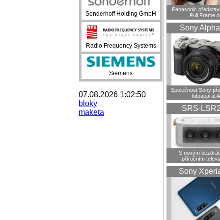
Panasonic představ
Sonderhoff Holding GmbH
Full Frame o
Sony Alpha
Radio Frequency Systems
Siemens
Společnost Sony pře
07.08.2026 1:02:50
fotoaparát A
bloky
SRS-LSR
maketa
S novým bezdrá
příručním telev
Sony Xperi