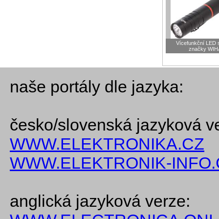
Vícefunkční LED s
značky WIH
naše portály dle jazyka:
česko/slovenská jazyková v
WWW.ELEKTRONIKA.CZ
WWW.ELEKTRONIK-INFO.
anglická jazyková verze: