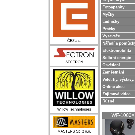
Fotoaparáty
Myčky
Ledničky
Pračky
Vysavače
ČEZ a.s.
Nářadí a pomůck
Elektromobilita
Solární energie
SECTRON
Osvětlení
Zaměstnání
Veletrhy, výstavy,
Online akce
Zajímavá videa
Různé
Willow Technologies
WF-1000
MASTERS Sp. z o.o.