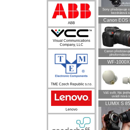
Sony představuje 
bezdrátová s
Canon EOS 
ABB
Visual Communications
Company, LLC
Canon představuje
plnoformátovo
WF-1000
TME Czech Republic s.r.o.
Váš svět. Nic jiné
uvádí nová 
LUMIX S 8
Lenovo