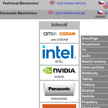
Technical Electronics:
ELECTRONIC-INFO.EU
E
Consumer Electronics:
ELECTRONICA.ONLINE
E
contact:
Adresář
HomePage
ams-OSRAM
Bezpečnost
TV
audio
Mobilní telefony
INTEL
Stolní počítače
Notebooky
NVIDIA
Tablety
Tiskárny
Displaye
Hodinky
PANASONIC
Projektory
Chytré brýle