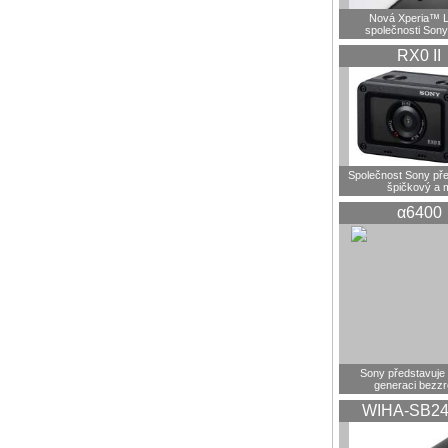
Nová Xperia™ L
společnosti Sony
RX0 II
Společnost Sony pře
špičkový a 
α6400
Sony představuje
generaci bezz
WIHA-SB24