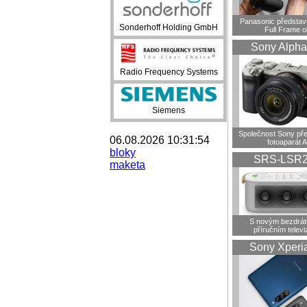
Panasonic představ
Sonderhoff Holding GmbH
Full Frame o
Sony Alpha
Radio Frequency Systems
Siemens
Společnost Sony pře
06.08.2026 10:31:54
fotoaparát A
bloky
SRS-LSR
maketa
S novým bezdrá
příručním telev
Sony Xperi