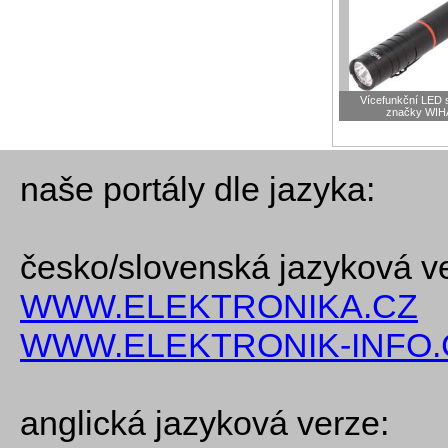
Vícefunkční LED s
značky WIH
naše portály dle jazyka:
česko/slovenská jazyková v
WWW.ELEKTRONIKA.CZ
WWW.ELEKTRONIK-INFO.
anglická jazyková verze: