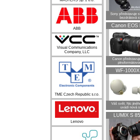
MASTERS Sp. z o.o.
Sony představuje 
bezdrátová s
Canon EOS 
ABB
Visual Communications
Company, LLC
Canon představuje
plnoformátovo
WF-1000
TME Czech Republic s.r.o.
Váš svět. Nic jiné
uvádí nová 
LUMIX S 8
Lenovo