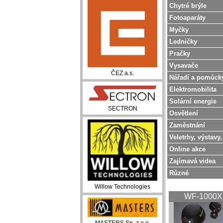
Chytré brýle
Fotoaparáty
Myčky
Ledničky
Pračky
Vysavače
ČEZ a.s.
Nářadí a pomůck
Elektromobilita
Solární energie
SECTRON
Osvětlení
Zaměstnání
Veletrhy, výstavy,
Online akce
Zajímavá videa
Různé
Willow Technologies
WF-1000