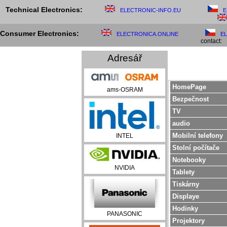
Technical Electronics:
ELECTRONIC-INFO.EU
E
Consumer Electronics:
ELECTRONICA.ONLINE
E
contact:
Adresář
HomePage
ams-OSRAM
Bezpečnost
TV
audio
Mobilní telefony
INTEL
Stolní počítače
Notebooky
NVIDIA
Tablety
Tiskárny
Displaye
Hodinky
PANASONIC
Projektory