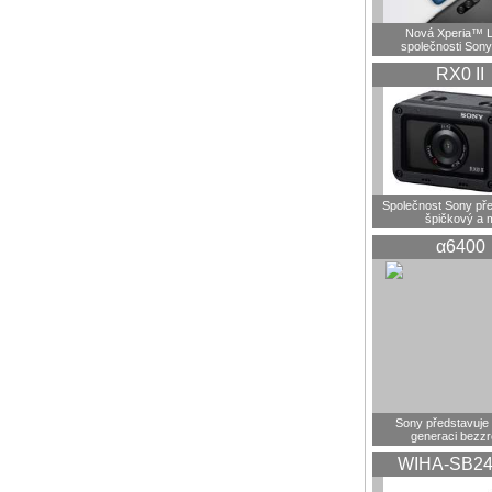
Nová Xperia™ L
společnosti Sony
RX0 II
Společnost Sony pře
špičkový a 
α6400
Sony představuje
generaci bezz
WIHA-SB24