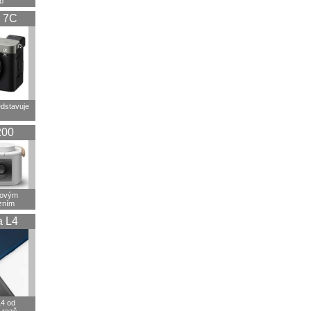
b
 7C
dstavuje
200
tovým
izním
a L4
4 od