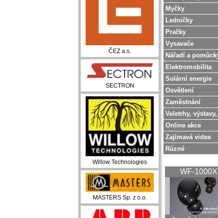
Myčky
Ledničky
Pračky
Vysavače
ČEZ a.s.
Nářadí a pomůck
Elektromobilita
Solární energie
SECTRON
Osvětlení
Zaměstnání
Veletrhy, výstavy,
Online akce
Zajímavá videa
Různé
Willow Technologies
WF-1000
MASTERS Sp. z o.o.