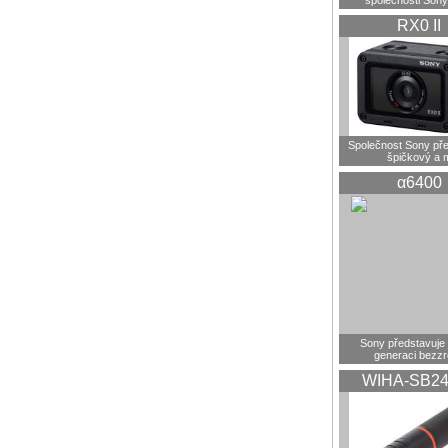
společnosti Sony
RX0 II
Společnost Sony pře
špičkový a 
α6400
Sony představuje
generaci bezz
WIHA-SB24