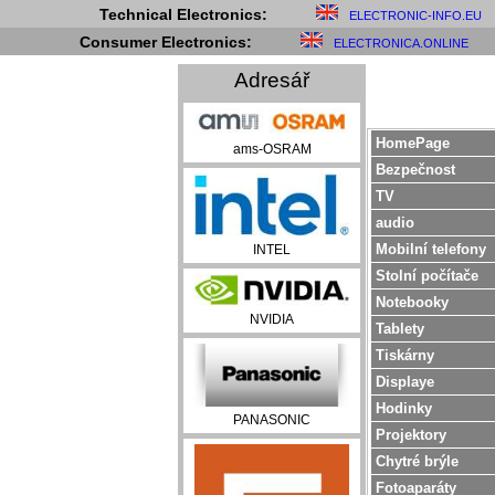
Technical Electronics:
ELECTRONIC-INFO.EU
Consumer Electronics:
ELECTRONICA.ONLINE
Adresář
HomePage
ams-OSRAM
Bezpečnost
TV
audio
Mobilní telefony
INTEL
Stolní počítače
Notebooky
NVIDIA
Tablety
Tiskárny
Displaye
Hodinky
PANASONIC
Projektory
Chytré brýle
Fotoaparáty