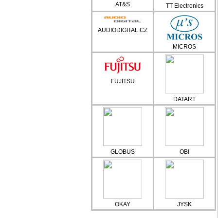
AT&S
TT Electronics
AUDIODIGITAL.CZ
MICROS
FUJITSU
DATART
GLOBUS
OBI
OKAY
JYSK