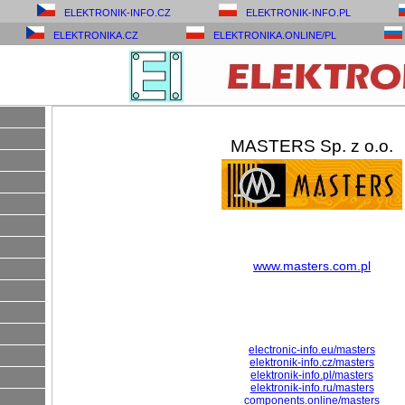
ELEKTRONIK-INFO.CZ
ELEKTRONIK-INFO.PL
ELEKTRONIKA.CZ
ELEKTRONIKA.ONLINE/PL
MASTERS Sp. z o.o.
www.masters.com.pl
electronic-info.eu/masters
elektronik-info.cz/masters
elektronik-info.pl/masters
elektronik-info.ru/masters
components.online/masters