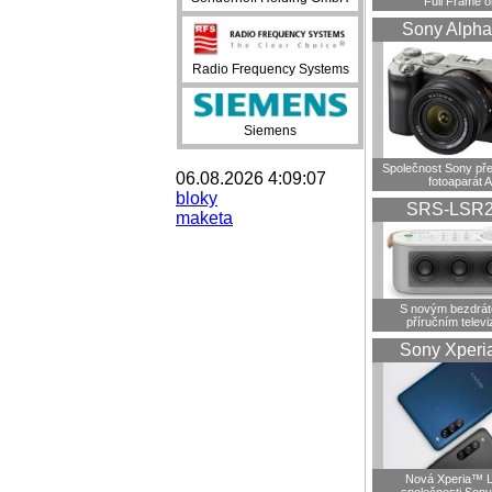
Full Frame o
Sony Alpha
Radio Frequency Systems
Siemens
Společnost Sony pře
06.08.2026 4:09:07
fotoaparát A
bloky
SRS-LSR
maketa
S novým bezdrá
příručním telev
Sony Xperi
Nová Xperia™ L