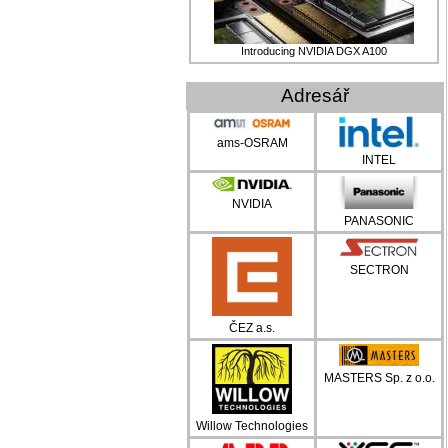
Introducing NVIDIA DGX A100
Adresář
ams-OSRAM
INTEL
NVIDIA
PANASONIC
SECTRON
ČEZ a.s.
MASTERS Sp. z o.o.
Willow Technologies