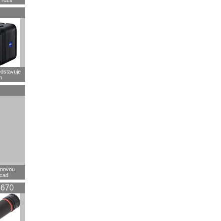
 rozš
dstavuje
m
 novou
rcad
670