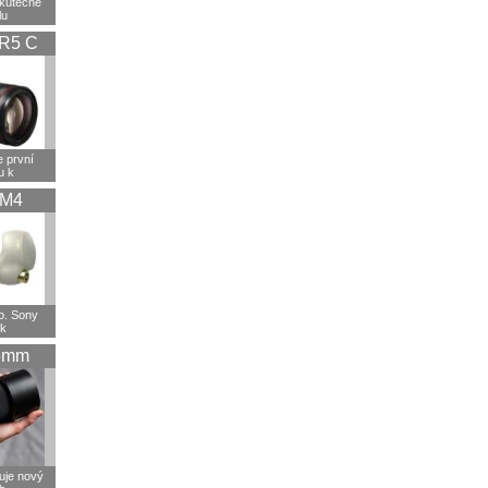
skutečně
lu
R5 C
 první
u k
XM4
ho. Sony
sk
5mm
uje nový