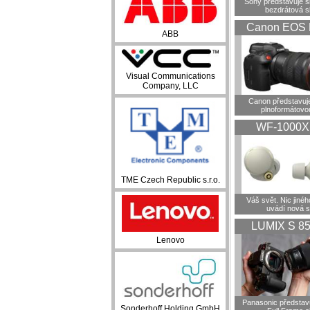
Sony představuje 
bezdrátová s
Canon EOS 
ABB
Visual Communications
Company, LLC
Canon představuje
plnoformátovo
WF-1000
TME Czech Republic s.r.o.
Váš svět. Nic jiné
uvádí nová 
LUMIX S 8
Lenovo
Panasonic představ
Sonderhoff Holding GmbH