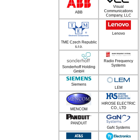
Visual
Communications
ABB
Company, LLC
Lenovo
TME Czech Republic
s.r.o.
Radio Frequency
Systems
Sonderhoff Holding
GmbH
Siemens
LEM
HIROSE ELECTRIC
CO., LTD
MENCOM
PANDUIT
GaN Systems