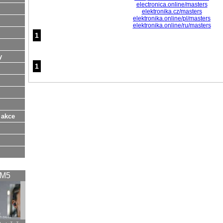
electronica.online/masters
elektronika.cz/masters
elektronika.online/pl/masters
elektronika.online/ru/masters
1
y
1
 akce
XM5