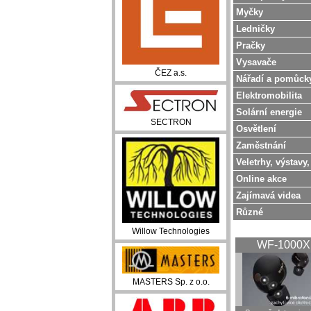
Myčky
Ledničky
Pračky
Vysavače
ČEZ a.s.
Nářadí a pomůck
Elektromobilita
Solární energie
SECTRON
Osvětlení
Zaměstnání
Veletrhy, výstavy,
Online akce
Zajímavá videa
Různé
Willow Technologies
WF-1000
MASTERS Sp. z o.o.