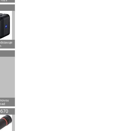
 rozš
dstavuje
m
 novou
rcad
670