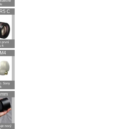
skutečně
lu
R5 C
 první
u k
XM4
ho. Sony
sk
5mm
uje nový