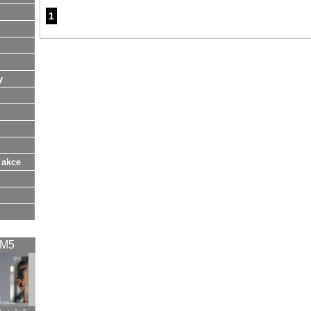
1
y
 akce
XM5