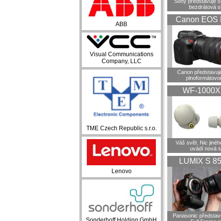
Sony představuje 
bezdrátová s
Canon EOS 
ABB
Visual Communications
Company, LLC
Canon představuje
plnoformátovo
WF-1000
TME Czech Republic s.r.o.
Váš svět. Nic jiné
uvádí nová 
LUMIX S 8
Lenovo
Panasonic představ
Sonderhoff Holding GmbH