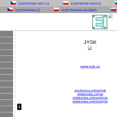
ELEKTRONIK-INFO.CZ
ELEKTRONIK-INFO.PL
ELEKTRONIKA.CZ
ELEKTRONIKA.ONLINE/PL
JYSK
www.jysk.cz
electronica.online/jysk
elektronika.cz/jysk
elektronika.online/pl/jysk
elektronika.online/ru/jysk
1