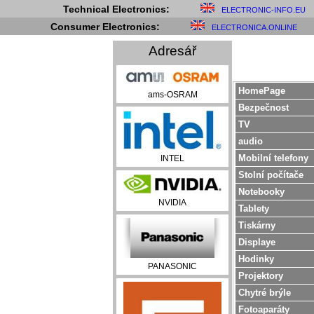
Technical Electronics:
ELECTRONIC-INFO.EU
Consumer Electronics:
ELECTRONICA.ONLINE
Adresář
HomePage
ams-OSRAM
Bezpečnost
TV
audio
Mobilní telefony
INTEL
Stolní počítače
Notebooky
NVIDIA
Tablety
Tiskárny
Displaye
Hodinky
PANASONIC
Projektory
Chytré brýle
Fotoaparáty