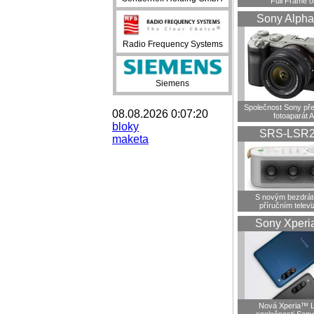
Full Frame o
Sony Alpha
Radio Frequency Systems
Siemens
Společnost Sony pře
08.08.2026 0:07:20
fotoaparát A
bloky
SRS-LSR
maketa
S novým bezdrá
příručním telev
Sony Xperi
Nová Xperia™ L