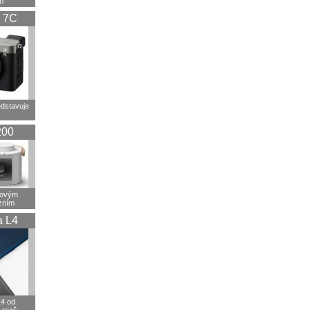
b
 7C
dstavuje
200
tovým
izním
a L4
4 od