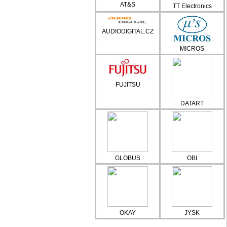
AT&S
TT Electronics
AUDIODIGITAL.CZ
MICROS
FUJITSU
DATART
GLOBUS
OBI
OKAY
JYSK