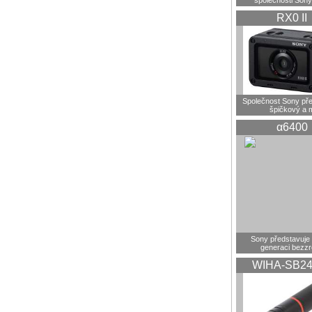
společnosti Sony
RX0 II
Společnost Sony pře
špičkový a 
α6400
Sony představuje
generaci bezz
WIHA-SB24