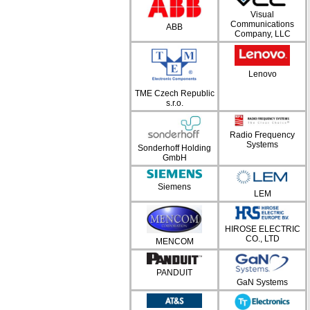
Visual
Communications
ABB
Company, LLC
Lenovo
TME Czech Republic
s.r.o.
Radio Frequency
Systems
Sonderhoff Holding
GmbH
Siemens
LEM
HIROSE ELECTRIC
CO., LTD
MENCOM
PANDUIT
GaN Systems