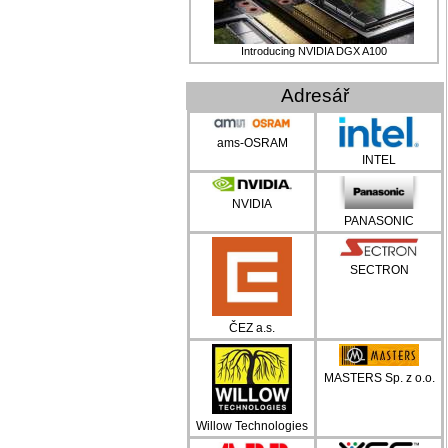
Introducing NVIDIA DGX A100
Adresář
ams-OSRAM
INTEL
NVIDIA
PANASONIC
SECTRON
ČEZ a.s.
MASTERS Sp. z o.o.
Willow Technologies