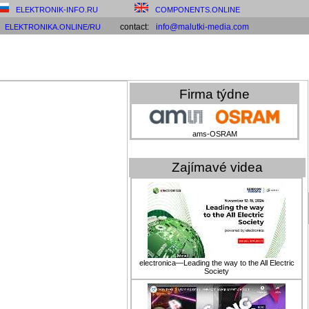
ELEKTRONIK-INFO.RU
COMPONENTS.ONLINE
contact:
info@malutki-media.com
ELEKTRONIKA.ONLINE/RU
Firma týdne
ams-OSRAM
Zajímavé videa
electronica—Leading the way to the All Electric
Society