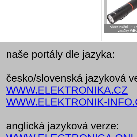
Vícefunkční LED s
značky WIH
naše portály dle jazyka:
česko/slovenská jazyková v
WWW.ELEKTRONIKA.CZ
WWW.ELEKTRONIK-INFO.
anglická jazyková verze: