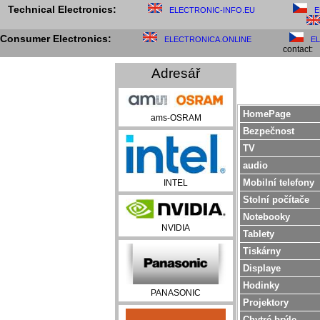
Technical Electronics:
ELECTRONIC-INFO.EU
E
Consumer Electronics:
ELECTRONICA.ONLINE
E
contact:
Adresář
HomePage
ams-OSRAM
Bezpečnost
TV
audio
Mobilní telefony
INTEL
Stolní počítače
Notebooky
NVIDIA
Tablety
Tiskárny
Displaye
Hodinky
PANASONIC
Projektory
Chytré brýle