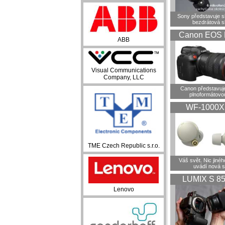
Sony představuje 
bezdrátová s
Canon EOS 
ABB
Visual Communications
Company, LLC
Canon představuje
plnoformátovo
WF-1000
TME Czech Republic s.r.o.
Váš svět. Nic jiné
uvádí nová 
LUMIX S 8
Lenovo