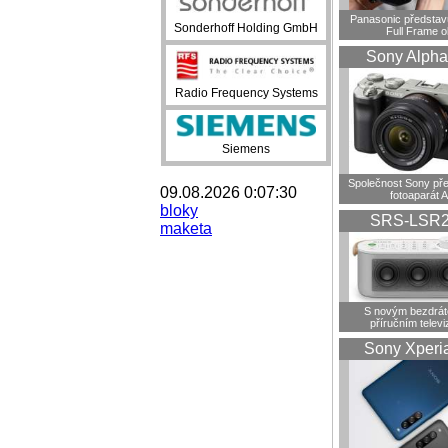
Panasonic představ
Sonderhoff Holding GmbH
Full Frame o
Sony Alpha
Radio Frequency Systems
Siemens
Společnost Sony pře
09.08.2026 0:07:30
fotoaparát A
bloky
SRS-LSR
maketa
S novým bezdrá
příručním telev
Sony Xperi