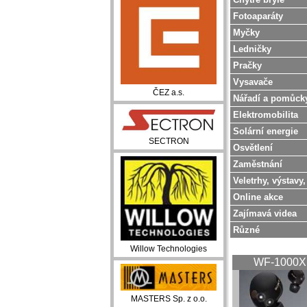
Fotoaparáty
Myčky
Ledničky
Pračky
Vysavače
ČEZ a.s.
Nářadí a pomůck
Elektromobilita
Solární energie
SECTRON
Osvětlení
Zaměstnání
Veletrhy, výstavy,
Online akce
Zajímavá videa
Různé
Willow Technologies
WF-1000
MASTERS Sp. z o.o.