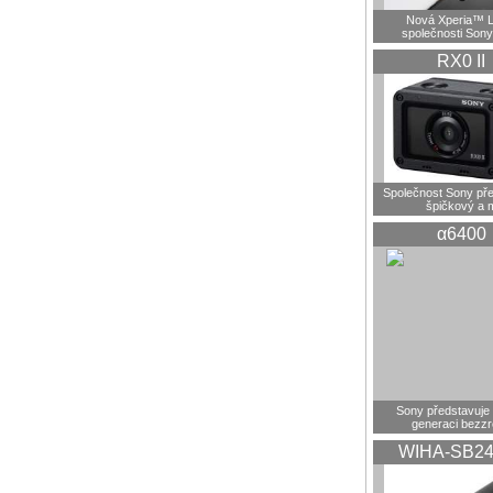
Nová Xperia™ L
společnosti Sony
RX0 II
Společnost Sony pře
špičkový a 
α6400
Sony představuje
generaci bezz
WIHA-SB24